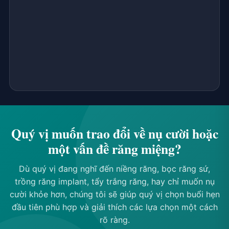
Dr. Aaron Manela, DDS
Bác sĩ Nha Khoa Tổng Quát và Nha Khoa Thẩm Mỹ, chú
trọng trồng răng implant, bọc răng sứ, cải thiện nụ cười
và nha khoa phục hồi.
Quý vị muốn trao đổi về nụ cười hoặc
một vấn đề răng miệng?
Dù quý vị đang nghĩ đến niềng răng, bọc răng sứ,
trồng răng implant, tẩy trắng răng, hay chỉ muốn nụ
cười khỏe hơn, chúng tôi sẽ giúp quý vị chọn buổi hẹn
đầu tiên phù hợp và giải thích các lựa chọn một cách
rõ ràng.