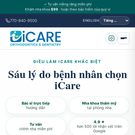
✓ Tư vấn niềng răng miễn phí
Khám nha khoa
$99
· hoặc theo bảo hiểm của quý vị
770-840-9500
ENGLISH
ĐIỀU LÀM ICARE KHÁC BIỆT
Sáu lý do bệnh nhân chọn
iCare
Bác sĩ trực tiếp
Nha khoa thẩm mỹ
hướng dẫn
tại phòng nha
4.9 ★
Tư vấn
hơn 500 lời nhận xét trên
chỉnh nha miễn phí
Google