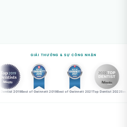
GIẢI THƯỞNG & SỰ CÔNG NHẬN
entist 2019
Best of Gwinnett 2019
Best of Gwinnett 2021
Top Dentist 2022
Best 